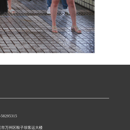
58295315
庆市万州区鞍子坝客运大楼