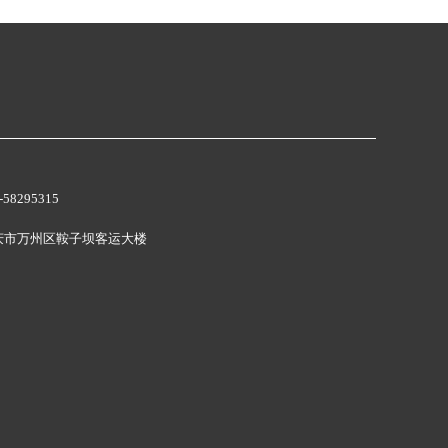
58295315
庆市万州区鞍子坝客运大楼