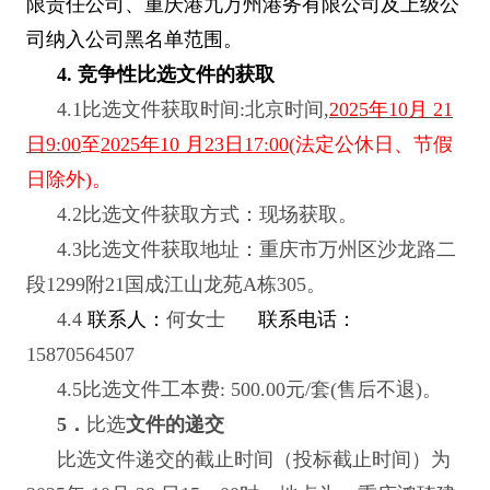
限责任公司、重庆港九万州港务有限公司及上级公
司纳入公司黑名单范围。
4.
竞争性比选文件的获取
4.1
比选文件获取时间:北京时间,
2025
年10月 21
日9:00
至
2025年10 月23日17:00
(法定公休日、节假
日除外)。
4.2
比选文件获取方式：现场获取。
4.3
比选文件获取地址：重庆市万州区沙龙路二
段1299附21国成江山龙苑A栋305。
4.4
联系人：
何女士
联系电话：
15870564507
4.5
比选文件工本费: 500.00元/套(售后不退)。
5
．
比选
文件的递交
比选
文件递交的截止时间（投
标截止时间）为