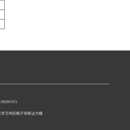
58295315
庆市万州区鞍子坝客运大楼