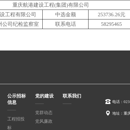
重庆航港建设工程
(
集团
)
有限公司
设工程有限公司
中选金额
253736.26
元
州公司纪检监察室
联系电话
58295465
公示招标
党的建设
联系我们
电话：023-
信息
党群动态
地址：重
工程招投
党风廉政
标