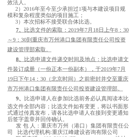
效法人。
2
）2016年至今至少承担过1项与本建设项目规
模和复杂程度类似的项目施工；
3
）本次招标不接受联合体比选。
7
、
比选文件的索取：2019年7月18日上午8：30
～9：30到重庆市万州港口集团有限责任公司投资
建设管理部索取。
8
、
比选申请文件递交时间及地点：比选申请文
件装订成册（一份正本一份副本），于2019年7月
19日下午14：30（北京时间）之前密封并交至重庆
市万州港口集团有限责任公司投资建设管理部。
9
、
比选申请人在参加比选前务必认真阅读本比
选文件全部内容；比选文件如有变更，将以书面形
式通过传真发布，请各比选申请人在接到变更通知
后签字盖章并回传确认。
发 包 人：重庆市万州（港口）集团有限责任公
司 比选代理机构:重庆江峰建设咨询有限公司