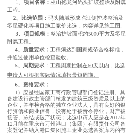
1、
项目名称：
巫山抱龙河码头护坡整治及附属
工程。
2
、比选范围：
码头陆域形成临江侧护坡整治及
零星硬化等项目施工竞价比选
，内容详见施工图。
3
、项目规模：
整治护坡面积约5000平方及零星
附属工程。
4
、质量要求：
工程须达到国家规范合格标准，
并通过使用单位检查验收。
5
、周期要求
：
工程周期控制在60天以内
，
比选
申请人可根据实际情况填报最短周期。
6
、资格要求：
1
）应是经国家工商行政管理部门登记注册、具
备建设行政主管部门核发的建筑三级资质及以上的
企业，并年检合格的独立企业法人，具有良好的银
行资信和商业信誉，没有处于被责令停业，财产被
接管、冻结或破产状态；比选申请人应是在2017年
12月前在重庆市万州港口（集团）有限责任公司备
案登记并纳入港口集团施工企业竞选备案库内的有