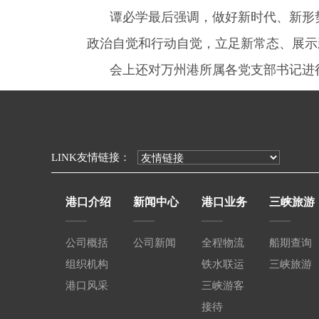
谭必学最后强调，做好新时代、新形
政治自觉和行动自觉，立足新常态、展示
会上还对万州港所属各党支部书记进
LINK友情链接：
港口介绍
新闻中心
港口业务
三峡旅游
公司概括
公司新闻
全程物流
船期查询
组织机构
铁水联运
三峡旅游
港口风采
三峡游客
接待