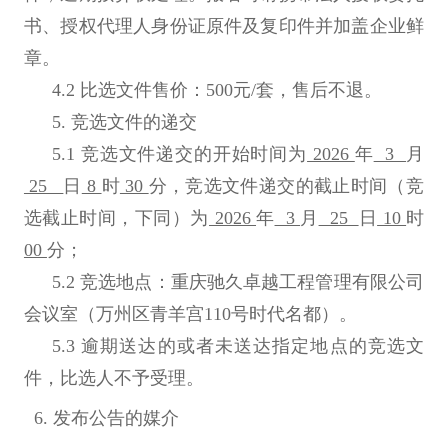
书、授权代理人身份证原件及复印件并加盖企业鲜
章。
4.2
比选文件售价：500元/套，售后不退。
5.
竞选文件的递交
5.1
竞选文件递交的开始时间为
2026
年
3
月
25
日
8
时
30
分，竞选文件递交的截止时间（竞
选截止时间，下同）为
2026
年
3
月
25
日
10
时
00
分；
5.2
竞选地点：重庆驰久卓越工程管理有限公司
会议室（万州区青羊宫110号时代名都）。
5.3
逾期送达的或者未送达指定地点的竞选文
件，比选人不予受理。
6.
发布公告的媒介