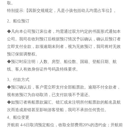
取。
特别提示:【因新交规规定，凡是小孩包括幼儿均需占车位】。
2、船位预订
◆凡向本公司预订床位者，均需通过双方约定的书面形式通知本
公司。我司在收到预订后根据预订情况予以确认，确认后预订者
立即支付全款，款项逾期未到者，视为无效预订，我司将对无效
预订保留调整权。
◆预订时应注明：人数、房型、船位数、国籍、登船日期、航
线、客人有效身份证件号码及特殊要求。
3、付款方式
◆预订确认后，客户需立即支付全部船票款。逾期不付全款者，
视有效预订为自动取消，已支付款项不予退还。
◆如预订者将船票款漏汇、错汇或未注明所付船票款的船名及航
次而造成差错甚至影响游客登船，我司不承担任何责任。
4、船位变更
开航前 4-6日取消预定船位，收取全部费用20%的违约金；开航前