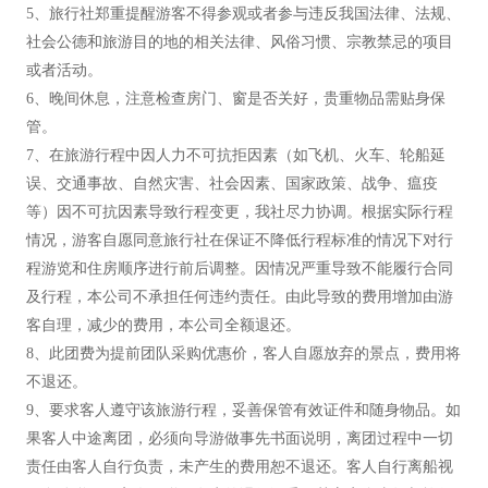
5、旅行社郑重提醒游客不得参观或者参与违反我国法律、法规、
社会公德和旅游目的地的相关法律、风俗习惯、宗教禁忌的项目
或者活动。
6、晚间休息，注意检查房门、窗是否关好，贵重物品需贴身保
管。
7、在旅游行程中因人力不可抗拒因素（如飞机、火车、轮船延
误、交通事故、自然灾害、社会因素、国家政策、战争、瘟疫
等）因不可抗因素导致行程变更，我社尽力协调。根据实际行程
情况，游客自愿同意旅行社在保证不降低行程标准的情况下对行
程游览和住房顺序进行前后调整。因情况严重导致不能履行合同
及行程，本公司不承担任何违约责任。由此导致的费用增加由游
客自理，减少的费用，本公司全额退还。
8、此团费为提前团队采购优惠价，客人自愿放弃的景点，费用将
不退还。
9、要求客人遵守该旅游行程，妥善保管有效证件和随身物品。如
果客人中途离团，必须向导游做事先书面说明，离团过程中一切
责任由客人自行负责，未产生的费用恕不退还。客人自行离船视