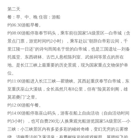
第二天
餐：早、中、晚 住宿：游船
约06:30游船早餐。
约08:00游船停靠奉节码头，乘车前往国家5A级景区—白帝城（含
景点门票，游览时间约2小时），乘车赴以"朝辞白帝彩云间，千
里江陵一日还"的诗句而闻名于世的白帝城，也是三国遗址—刘备
托孤堂、东西碑林、古巴人悬棺陈列室、武侯祠等景点的所在
地。是长江三峡上最重要的历史景观，现为国家重点文物保护单
位。
约11:00游船进入长江三峡—瞿塘峡。其西起重庆奉节白帝城，东
至重庆巫山大溪镇，全长虽然只有8公里，但有“险莫若剑阁，雄
莫若夔门”之誉。
约12:00游船午餐。
约14:00游船停靠巫山码头，游客在船上自由活动（自由活动时间
约3小时），也可自费290元/人换乘观光船游览国家5A级景区—小
三峡：小三峡景区内有多姿多彩的峻岭奇峰，变幻无穷的云雾缭
绕，清幽秀洁的飞瀑清泉；有攀树纵岩的嬉戏猴群，展翅纷飞的