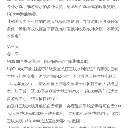
各种水鸟，畅游碧水的多种鱼类，树丛里百鸟啼鸣的欢歌笑语。
约18:00游船晚餐。
【如遇人力不可抗的自然天气等因素影响，导致游船不具备停靠
条件，游船有权根据当下情况临时置换神农溪或神女溪，不游览
不退费】
第三天
餐：早
约06:00早餐后退房，回房间等候广播通知离船。
约07:10乘车前往国家5A级景区长江三峡水利枢纽工程游览-三峡
大坝（门票免费，游览时间约2小时，不含景区三峡大坝电瓶车
+耳返40元/人），景区乘坐上行电梯至坛子岭参观三峡大坝模型
室、坛子岭；至185平台欣赏大坝宏伟气势。约13:00乘车抵达宜
昌游客中心，结束愉快旅程！
如选择三峡大坝升船机自费项目，办理退房手续后游客可自费290
元/人换乘观光船体验三峡升船机，过升船机后换乘旅游巴士游览
三峡大坝（约14:00抵达宜昌游客中心散团）。