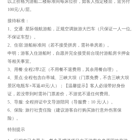
以上价格为游船二楼标准间每床位价，如客人指定楼层，需另付
100元/人/层。
接待标准：
1、交通: 星际领航游船，正规空调旅游大巴车（只保证一人一位,
不保证车型）。
2、住宿:游船标准间（若不接受拼房，需补单房差）。
申明；游客入住游船时，自愿并完全接受前台现付游船房卡押金
等相关事宜。
3、用餐:全程2早2正（不用餐不退费用，其余用餐自理）。
4、景点:全程包含白帝城、三峡大坝（门票免费，不含三峡大坝
景区电瓶车+耳返40元/人）；【温馨提示】客人必须带好身份
证，若没带到时需补门票差价，不游览不退任何费用。
5、导服: 全程持证中文导游陪同（导服费：10 元/人）。
6、保险: 旅行社责任险（建议游客自行购买旅行意外伤害保
险）。
特别提示