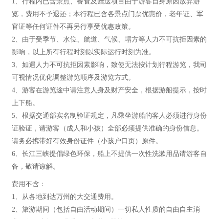
1、行程内已含景点、餐食及赠送项目由于游客自身原因放弃游
览，费用不予退还；本行程已含各景点门票优惠价，老年证、军
官证等任何证件不再另行享受优惠政策。
2、由于受季节、水位、航道、气候、塌方等人力不可抗拒因素的
影响，以上所有行程时刻以实际运行时刻为准。
3、如遇人力不可抗拒因素影响，致使无法按计划行程游览，我司
可视情况优化调整游览顺序及游览方式。
4、游客在游览途中请注意人身及财产安全，根据游船提示，按时
上下船。
5、根据交通部实名制验证规定，凡乘坐游船的客人必须进行身份
证验证，请游客（成人和小孩）全部必须提供准确的身份信息。
请务必携带好有效身份证件（小孩户口页）原件。
6、长江三峡提倡绿色环保，船上不提供一次性洗漱用品请游客自
备，敬请谅解。
费用不含：
1、从各地到达万州的大交通费用。
2、旅游期间（包括自由活动期间）一切私人性质的自由自主消