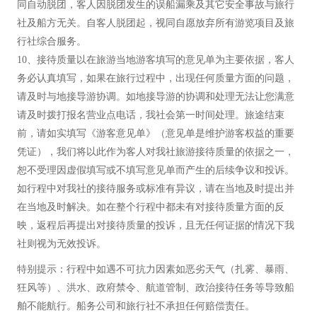
同自动脱团，客人因脱团发生的误船漏乘及其它安全事故与旅行
社及船方无关。自客人脱团起，视同自愿放弃所有游览项目及旅
行社综合服务。
10、接待质量以在旅游当地游客填写的意见单为主要依据，客人
务必认真填写，如果在旅行过程中，出现任何质量方面的问题，
请及时与地接导游协调。如地接导游的协调和处理无法让您满意
请及时拨打报名营业点电话，我社会第一时间处理。旅途结束
前，请如实填写《游客意见单》（意见单是维护游客权益的重要
凭证），我们将以此作为客人对我社旅游接待质量的依据之一，
恕不受理因虚假填写或不填写意见单而产生的后续争议和投诉。
如行程中对我社的接待服务或标准有异议，请在当地及时提出并
在当地及时解决。如在整个行程中都未有对接待质量方面的反
映，返程后再提出对接待质量的投诉，且无任何证据的情况下我
社则视为无效投诉。
特别提示：行程中如遇不可抗力因素如恶劣天气（扎雾、暴雨、
狂风等）、洪水、政府禁令、航道管制、政治接待任务等导致船
舶不能航行。船务公司和旅行社不承担任何赔偿责任。